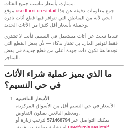
ممتازة، بأسعار تناسب جميع الفئات.
جمع معلومات دقيقة عن هذا
usedfurnituresintaif
موقع
الحي لأنه من المناطق التي تتوافر فيها قطع أثاث نادرة
وجميلة بأسعار أقل كثيرًا من الأثاث الجديد.
عندما تبحث عن أثاث مستعمل في النسيم، فأنت لا تشتري
فقط لتوفير المال، بل تختار بذكاء — لأن بعض القطع التي
تجدها هنا تكون ذات جودة أعلى من قطع جديدة في بعض
المتاجر.
ما الذي يميز عملية شراء الأثاث
في حي النسيم؟
الأسعار التنافسية:
الأسعار في حي النسيم أقل من الأسواق المركزية،
ومعظم البائعين يقبلون التفاوض.
يمكنك التواصل عبر
571468794
لترتيب زيارة أو
.
usedfurnituresintaif
استشارة مجانية من فريق