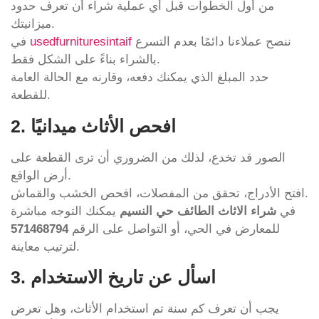
من أول الخطوات قبل أي عملية شراء أن تعرف حدود
ميزانيتك.
ننصح عملاءنا دائمًا بعدم التسرع
usedfurnituresintaif
في
بالشراء بناءً على الشكل فقط.
حدد المبلغ الذي يمكنك دفعه، وقارنه مع الحالة العامة
للقطعة.
2. افحص الأثاث ميدانيًا
الصور قد تخدع، لذلك من الضروري أن ترى القطعة على
أرض الواقع.
افتح الأدراج، تحقق من المفصلات، افحص الخشب والقماش.
في
شراء الاثاث الطائف حي النسيم
يمكنك التوجه مباشرة
للمعارض في الحي، أو التواصل على الرقم
571468794
لترتيب معاينة.
3. اسأل عن تاريخ الاستخدام
يجب أن تعرف كم سنة تم استخدام الأثاث، وهل تعرض