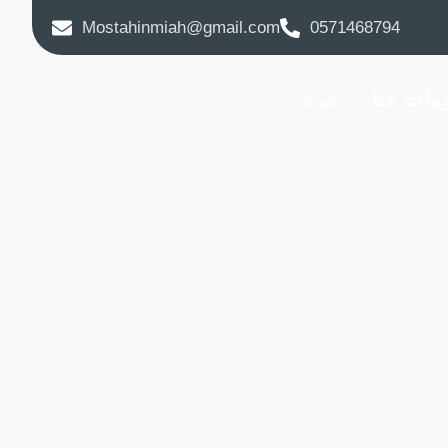
Mostahinmiah@gmail.com
0571468794
مات عنا
بيت