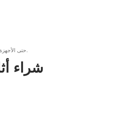
حتى الأجهزة المستعملة منذ سنوات يمكن تقييمها وشراؤها بسعر مناسب.
شراء أث