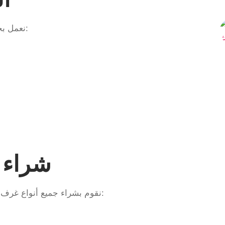
نعمل بخبرة طويلة في مجال شراء الأثاث المستعمل، ونتميز بما يلي:
شراء 
نقوم بشراء جميع أنواع غرف النوم المستعملة بمختلف الموديلات والعلامات التجارية، مثل: