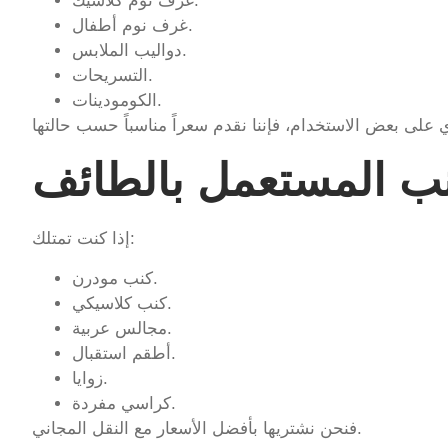
غرف نوم كلاسيك.
غرف نوم أطفال.
دواليب الملابس.
التسريحات.
الكومودينات.
ب المستعمل بالطائف
إذا كنت تمتلك:
كنب مودرن.
كنب كلاسيكي.
مجالس عربية.
أطقم استقبال.
زوايا.
كراسي مفردة.
فنحن نشتريها بأفضل الأسعار مع النقل المجاني.